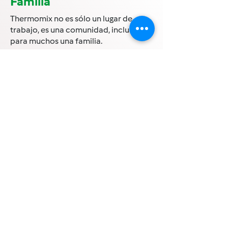
Familia
Thermomix no es sólo un lugar de
trabajo, es una comunidad, incluso
para muchos una familia.
Un espacio donde intercambiamos
momentos, alegrías, tristezas, donde el
acompañamiento es constante e
íntegro por parte de todos los
miembros.
Además tenemos eventos, fiestas,
festejos, almuerzos, y muchísimas
actividades que compartimos todos
los meses que nos unen cada día más.
- Thermomix es parte de
nuestras vidas -
Thermomix® es el robot de cocina más