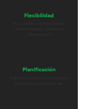
Flexibilidad
Hay varios horarios y lugares
disponibles para que todos
puedan asistir.
Planificación
Evaluamos avances y estrategias
para alcanzar metas juntos.