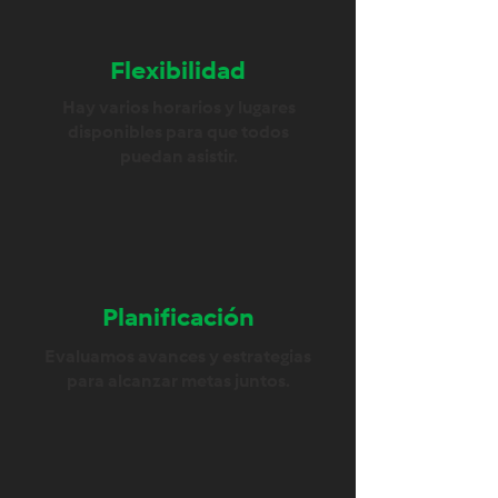
Flexibilidad
Hay varios horarios y lugares
disponibles para que todos
puedan asistir.
Planificación
Evaluamos avances y estrategias
para alcanzar metas juntos.