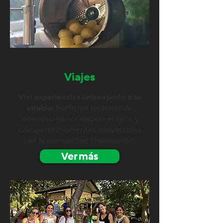
Viajes
Viví experiencias únicas junto a tu
equipo.
Participá en viajes de
incentivo para celebrar el éxito y
compartir momentos inolvidables
con la comunidad Thermomix®.
Ver más