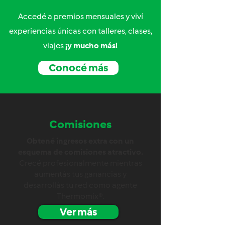
Accedé a premios mensuales y viví
experiencias únicas con talleres, clases,
viajes
¡y mucho más!
Conocé más
Comisiones
Obtené ingresos extra con un
esquema de comisiones atractivo.
Crecé profesionalmente mientras
aumentás tus ganancias y
desarrollás tu red como agente
Thermomix®.
Ver más