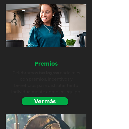
Premios
Celebramos
tus logros
cada mes
con premios, incentivos y
beneficios para disfrutar tanto
individualmente como en equipo.
Ver más