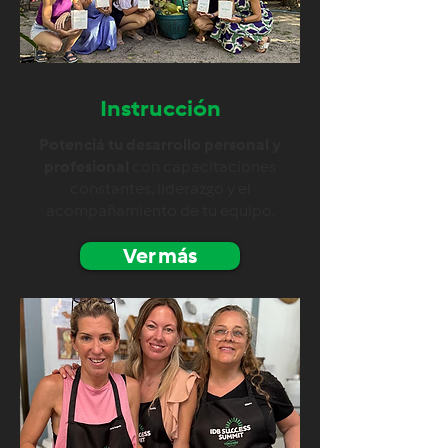
Instrucción
Potenciá tu desarrollo personal y
profesional
con capacitaciones
constantes, liderazgo y el
acompañamiento de tu equipo.
Ver más